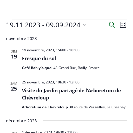
Évènements
19.11.2023
 - 
09.09.2024
R
N
R
L
a
e
e
S
i
c
v
novembre 2023
c
s
é
h
i
t
l
h
19 novembre, 2023, 15h00
-
18h00
e
DIM
g
e
e
19
e
r
Fresque du sol
a
c
c
r
t
Café Bah y'a quoi
43 Grand Rue, Bailly, France
h
t
c
i
e
i
h
25 novembre, 2023, 10h30
-
12h00
o
SAM
o
25
e
n
Visite du Jardin partagé de l’Arboretum de
n
Chèvreloup
d
e
n
e
t
e
Arboretum de Chèvreloup
30 route de Versailles, Le Chesnay
v
n
z
u
décembre 2023
u
a
e
n
v
1 décembre, 2023, 19h30
-
22h00