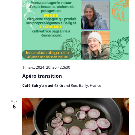
n
e
m
e
n
t
s
1 mars, 2024, 20h30
-
22h30
Apéro transition
Café Bah y'a quoi
43 Grand Rue, Bailly, France
MER
6