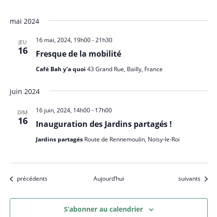
mai 2024
16 mai, 2024, 19h00
-
21h30
JEU
16
Fresque de la mobilité
Café Bah y'a quoi
43 Grand Rue, Bailly, France
juin 2024
16 juin, 2024, 14h00
-
17h00
DIM
16
Inauguration des Jardins partagés !
Jardins partagés
Route de Rennemoulin, Noisy-le-Roi
Évènements
Évènements
précédents
Aujourd’hui
suivants
S’abonner au calendrier