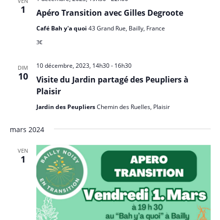
VEN
s
e
1
i
Apéro Transition avec Gilles Degroote
É
d
g
v
Café Bah y'a quoi
43 Grand Rue, Bailly, France
a
a
è
3€
t
n
t
e
e
i
10 décembre, 2023, 14h30
-
16h30
.
DIM
10
m
Visite du Jardin partagé des Peupliers à
o
e
Plaisir
n
n
d
Jardin des Peupliers
Chemin des Ruelles, Plaisir
t
e
mars 2024
v
u
VEN
1
e
s
É
v
è