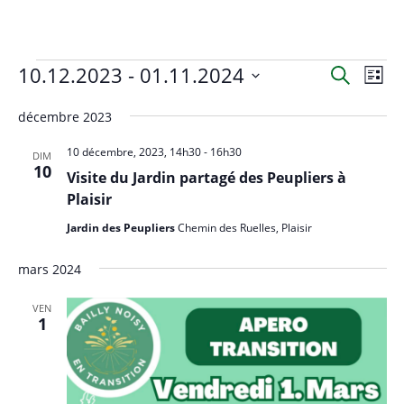
Évènements
10.12.2023
 - 
01.11.2024
R
N
R
L
a
e
e
S
i
c
v
décembre 2023
c
s
é
h
i
t
l
h
10 décembre, 2023, 14h30
-
16h30
e
DIM
g
e
e
10
e
r
Visite du Jardin partagé des Peupliers à
a
c
c
r
Plaisir
t
h
t
c
i
Jardin des Peupliers
Chemin des Ruelles, Plaisir
e
i
h
o
o
mars 2024
e
n
n
d
e
n
VEN
e
1
t
e
v
n
z
u
u
a
e
n
v