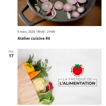
n
e
m
e
n
6 mars, 2024, 18h30
-
21h00
Atelier cuisine #4
t
s
DIM
17