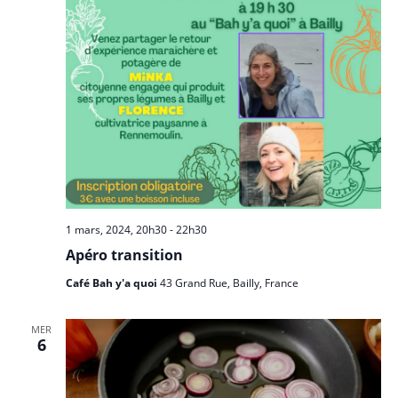
s
e
i
É
d
g
v
a
a
è
t
n
t
e
e
i
.
m
o
e
n
n
d
t
e
1 mars, 2024, 20h30
-
22h30
v
Apéro transition
u
Café Bah y'a quoi
43 Grand Rue, Bailly, France
e
s
MER
6
É
v
è