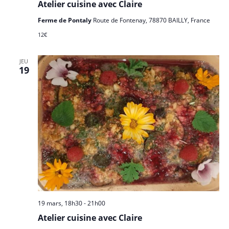
i
Atelier cuisine avec Claire
É
d
g
v
Ferme de Pontaly
Route de Fontenay, 78870 BAILLY, France
a
a
è
t
12€
n
t
e
e
i
.
JEU
m
19
o
e
n
n
d
t
e
v
u
e
s
É
v
19 mars, 18h30
-
21h00
è
Atelier cuisine avec Claire