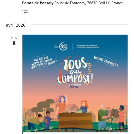
n
Ferme de Pontaly
Route de Fontenay, 78870 BAILLY, France
e
12€
m
e
avril 2026
n
MER
t
8
s