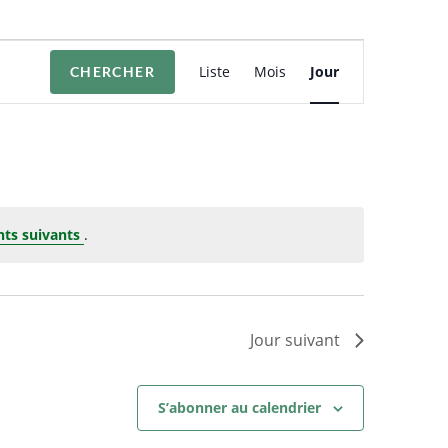
N
Liste
Mois
Jour
CHERCHER
a
v
i
g
a
t
i
ts suivants
.
o
n
d
e
Jour suivant
v
u
e
S’abonner au calendrier
s