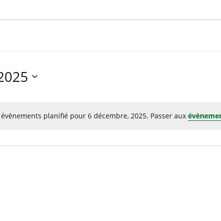
2025
évènements planifié pour 6 décembre, 2025. Passer aux
évènemen
N
o
t
i
c
e