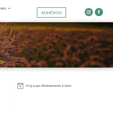
mes
ADHÉSION
Il n’y a pas d’évènements à venir.
N
o
t
i
c
e