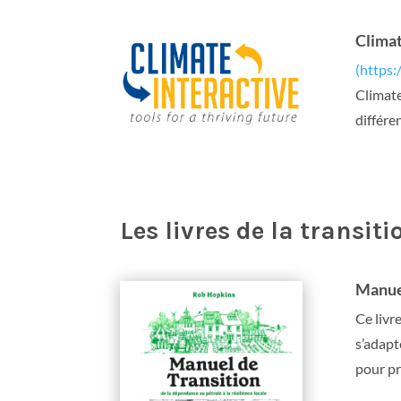
Climat
(https:
Climate
différe
Les livres de la transiti
Manuel
Ce livr
s’adapt
pour pr