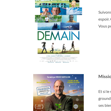
Suivons
espoir.
Vous po
Missio
Et si le
ground 
ses bien