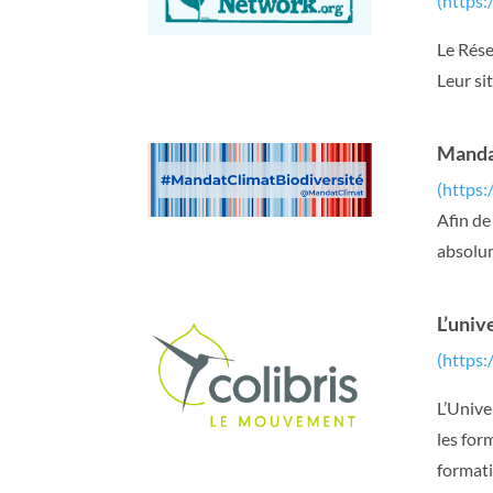
(https:
Le Rése
Leur si
Mandat
(https:
Afin de
absolum
L’univ
(https:
L’Unive
les for
formati