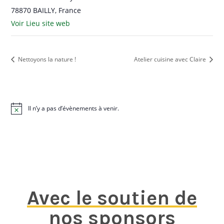
78870 BAILLY
,
France
Voir Lieu site web
Nettoyons la nature !
Atelier cuisine avec Claire
Il n’y a pas d’évènements à venir.
N
o
t
i
c
e
Avec le soutien de
nos sponsors