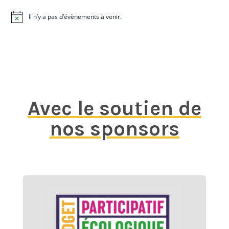
Il n’y a pas d’évènements à venir.
N
o
t
i
c
e
Avec le soutien de
nos sponsors