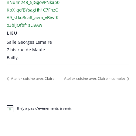
nNu4n24R_5JGgoVPNkap0
KbX_qcfBYsagHh1C7FnzO
A9_sLku3caR_aem_vBiwfK
o3bijOfbf1sLi9Aw
LIEU
Salle Georges Lemaire
7 bis rue de Maule
Bailly
,
Atelier cuisine avec Claire
Atelier cuisine avec Claire – complet
Il n’y a pas d’évènements à venir.
N
o
t
i
c
e