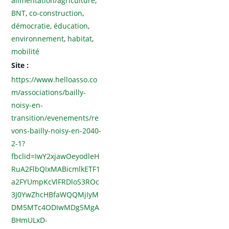
alimentation/agriculture
,
BNT
,
co-construction
,
démocratie
,
éducation
,
environnement
,
habitat
,
mobilité
Site :
https://www.helloasso.co
m/associations/bailly-
noisy-en-
transition/evenements/re
vons-bailly-noisy-en-2040-
2-1?
fbclid=IwY2xjawOeyodleH
RuA2FlbQIxMABicmlkETF1
a2FYUmpKcVlFRDloS3ROc
3J0YwZhcHBfaWQQMjIyM
DM5MTc4ODIwMDg5MgA
BHmULxD-