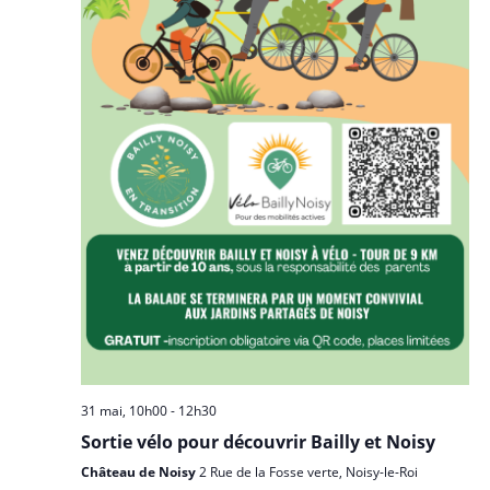
d
e
n
e
t
e
v
n
z
u
u
a
e
n
v
s
e
i
É
d
g
v
a
a
è
t
n
t
e
e
i
.
m
o
e
n
n
d
t
e
31 mai, 10h00
-
12h30
v
Sortie vélo pour découvrir Bailly et Noisy
u
Château de Noisy
2 Rue de la Fosse verte, Noisy-le-Roi