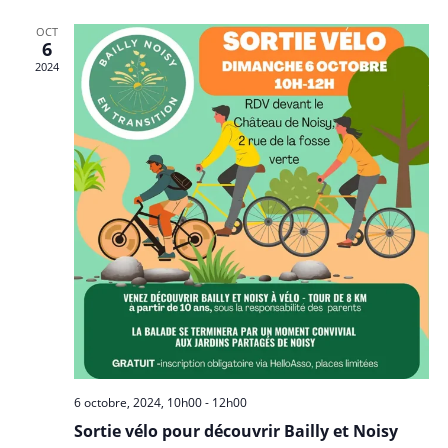
e
s
OCT
6
É
2024
v
è
n
e
m
e
n
t
s
6 octobre, 2024, 10h00
-
12h00
Sortie vélo pour découvrir Bailly et Noisy