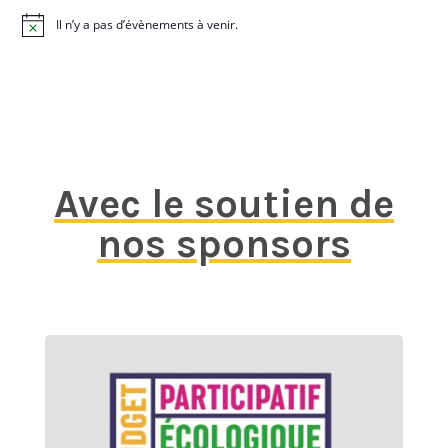
Il n’y a pas d’évènements à venir.
N
o
t
i
c
e
Avec le soutien de
nos sponsors