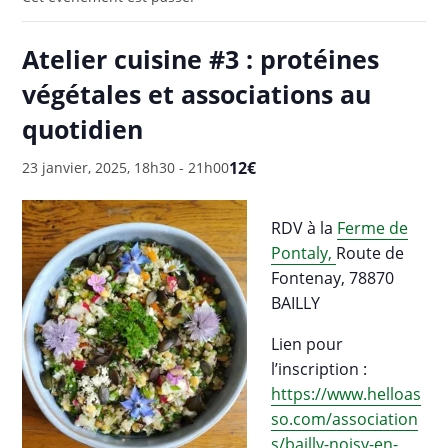
Atelier cuisine #3 : protéines
végétales et associations au
quotidien
12€
23 janvier, 2025, 18h30
-
21h00
RDV à la
Ferme de
Pontaly,
Route de
Fontenay, 78870
BAILLY
Lien pour
l’inscription :
https://www.helloas
so.com/association
s/bailly-noisy-en-