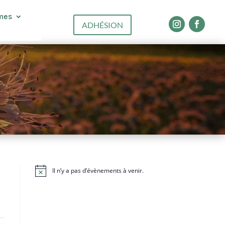
mes
ADHÉSION
Il n’y a pas d’évènements à venir.
N
o
t
i
c
e