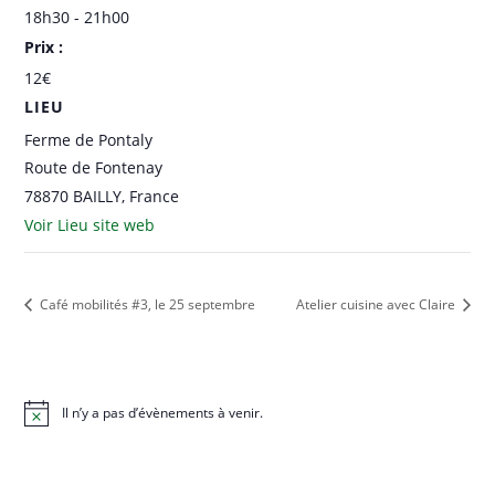
18h30 - 21h00
Prix :
12€
LIEU
Ferme de Pontaly
Route de Fontenay
78870 BAILLY
,
France
Voir Lieu site web
Café mobilités #3, le 25 septembre
Atelier cuisine avec Claire
Il n’y a pas d’évènements à venir.
N
o
t
i
c