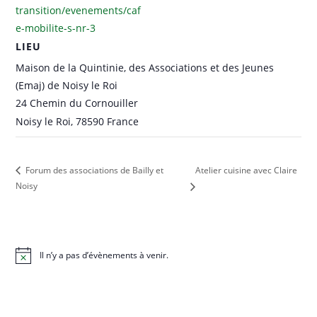
transition/evenements/caf
e-mobilite-s-nr-3
LIEU
Maison de la Quintinie, des Associations et des Jeunes
(Emaj) de Noisy le Roi
24 Chemin du Cornouiller
Noisy le Roi
,
78590
France
Atelier cuisine avec Claire
Forum des associations de Bailly et
Noisy
Il n’y a pas d’évènements à venir.
N
o
t
i
c
e