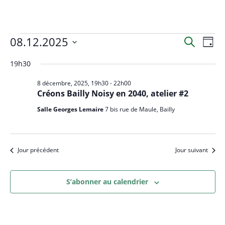
Évènements
08.12.2025
R
N
R
J
for
a
e
e
S
o
8
c
19h30
v
décembre,
c
u
é
h
2025
i
r
l
h
8 décembre, 2025, 19h30
-
22h00
e
g
Créons Bailly Noisy en 2040, atelier #2
e
e
r
a
c
c
r
Salle Georges Lemaire
7 bis rue de Maule, Bailly
t
h
t
c
i
e
i
h
o
o
Jour précédent
Jour suivant
e
n
n
d
e
n
e
t
e
S’abonner au calendrier
v
n
z
u
u
a
e
n
v