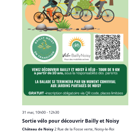
d
e
n
e
t
e
v
n
z
u
u
a
e
n
v
s
e
i
É
d
g
v
a
a
è
t
n
t
e
e
i
.
m
o
e
n
n
d
t
e
31 mai, 10h00
-
12h30
v
Sortie vélo pour découvrir Bailly et Noisy
u
Château de Noisy
2 Rue de la Fosse verte, Noisy-le-Roi