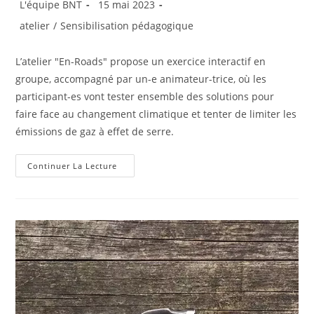
Auteur/autrice
Publication
L'équipe BNT
15 mai 2023
de
publiée :
Post
atelier
/
Sensibilisation pédagogique
la
category:
publication :
L’atelier "En-Roads" propose un exercice interactif en
groupe, accompagné par un-e animateur-trice, où les
participant-es vont tester ensemble des solutions pour
faire face au changement climatique et tenter de limiter les
émissions de gaz à effet de serre.
« En-
Continuer La Lecture
Roads »,
Le
Nouvel
Atelier