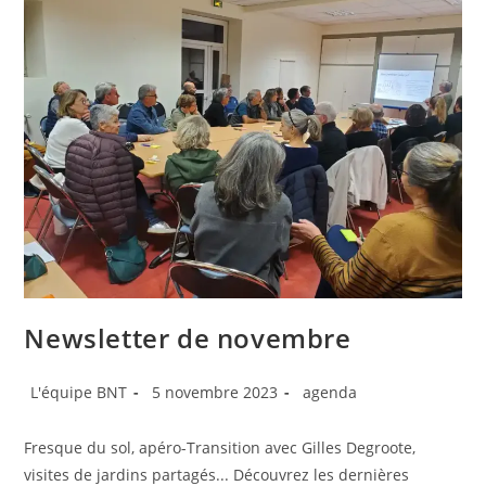
Newsletter de novembre
Auteur/autrice
Publication
Post
L'équipe BNT
5 novembre 2023
agenda
de
publiée :
category:
la
Fresque du sol, apéro-Transition avec Gilles Degroote,
publication :
visites de jardins partagés... Découvrez les dernières