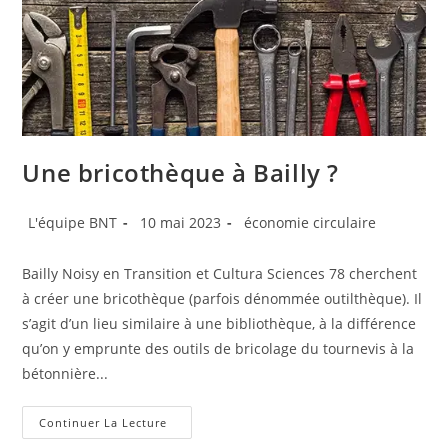
Une bricothèque à Bailly ?
Auteur/autrice
Publication
Post
L'équipe BNT
10 mai 2023
économie circulaire
de
publiée :
category:
la
Bailly Noisy en Transition et Cultura Sciences 78 cherchent
publication :
à créer une bricothèque (parfois dénommée outilthèque). Il
s’agit d’un lieu similaire à une bibliothèque, à la différence
qu’on y emprunte des outils de bricolage du tournevis à la
bétonnière...
Une
Continuer La Lecture
Bricothèque