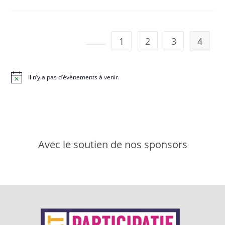
À
Bailly
?
1
2
3
4
Go to the previous page
Il n’y a pas d’évènements à venir.
N
o
t
i
c
e
Avec le soutien de nos sponsors