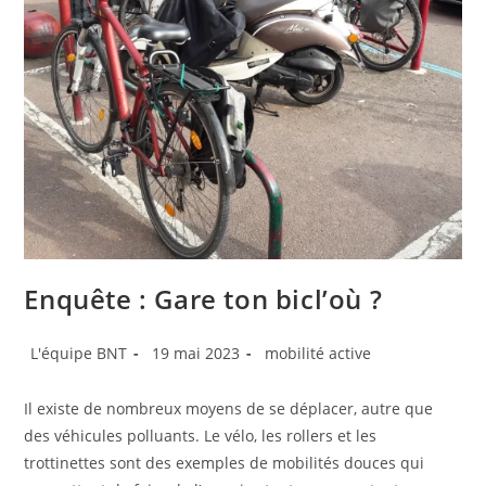
Enquête : Gare ton bicl’où ?
Auteur/autrice
Publication
Post
L'équipe BNT
19 mai 2023
mobilité active
de
publiée :
category:
la
Il existe de nombreux moyens de se déplacer, autre que
publication :
des véhicules polluants. Le vélo, les rollers et les
trottinettes sont des exemples de mobilités douces qui