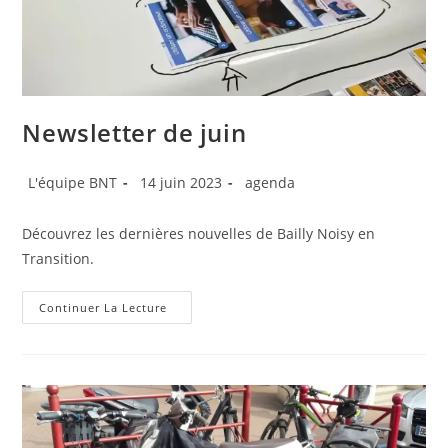
Newsletter de juin
Auteur/autrice
Publication
Post
L'équipe BNT
14 juin 2023
agenda
de
publiée :
category:
la
Découvrez les dernières nouvelles de Bailly Noisy en
publication :
Transition.
Newsletter
Continuer La Lecture
De
Juin