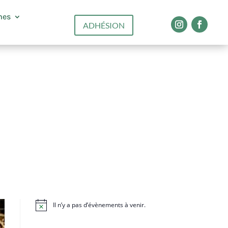
mes
ADHÉSION
Il n’y a pas d’évènements à venir.
N
o
t