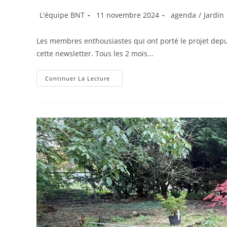
Auteur/autrice
Publication
Post
L'équipe BNT
11 novembre 2024
agenda
/
Jardin
de
publiée :
category:
la
Les membres enthousiastes qui ont porté le projet depu
publication :
cette newsletter. Tous les 2 mois...
Newsletter
Continuer La Lecture
N°1
Des
Jardins
Partagés