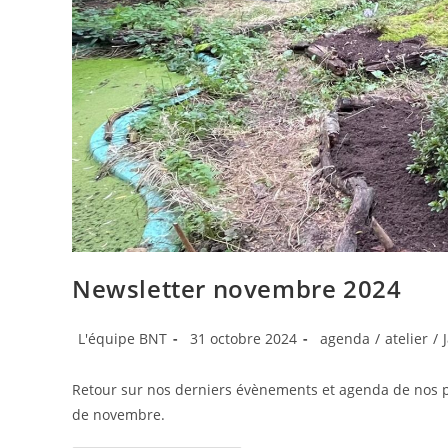
Newsletter novembre 2024
Auteur/autrice
Publication
Post
L'équipe BNT
31 octobre 2024
agenda
/
atelier
/
de
publiée :
category:
la
Retour sur nos derniers évènements et agenda de nos pro
publication :
de novembre.