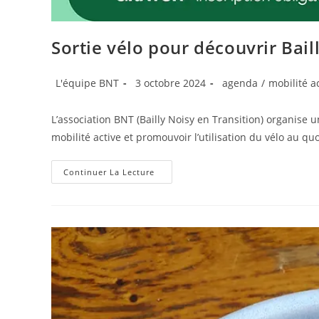
Sortie vélo pour découvrir Baill
Auteur/autrice
Publication
Post
L'équipe BNT
3 octobre 2024
agenda
/
mobilité a
de
publiée :
category:
la
L’association BNT (Bailly Noisy en Transition) organise 
publication :
mobilité active et promouvoir l’utilisation du vélo au quo
Sortie
Continuer La Lecture
Vélo
Pour
Découvrir
Bailly
Et
Noisy-
Le-
Roi
Le
6
Octobre