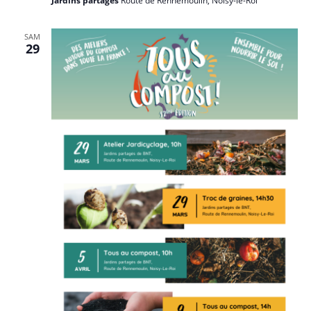
Jardins partagés
Route de Rennemoulin, Noisy-le-Roi
SAM
29