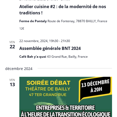
n
Atelier cuisine #2 : de la modernité de nos
traditions !
e
m
Ferme de Pontaly
Route de Fontenay, 78870 BAILLY, France
e
12€
n
22 novembre, 2024, 19h30
-
21h30
t
VEN
22
Assemblée générale BNT 2024
s
Café Bah y'a quoi
43 Grand Rue, Bailly, France
décembre 2024
VEN
13