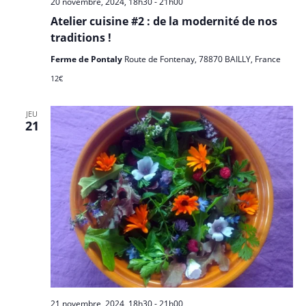
20 novembre, 2024, 18h30
-
21h00
s
e
i
Atelier cuisine #2 : de la modernité de nos
É
d
g
traditions !
v
a
a
è
Ferme de Pontaly
Route de Fontenay, 78870 BAILLY, France
t
n
t
e
12€
e
i
.
m
o
JEU
e
21
n
n
d
t
e
v
u
e
s
É
v
è
21 novembre, 2024, 18h30
-
21h00