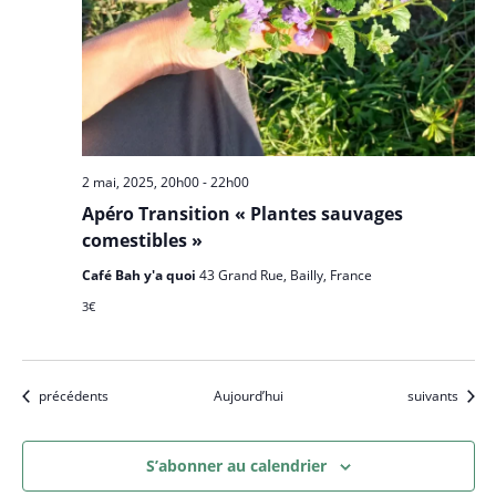
2 mai, 2025, 20h00
-
22h00
Apéro Transition « Plantes sauvages
comestibles »
Café Bah y'a quoi
43 Grand Rue, Bailly, France
3€
Évènements
Évènements
précédents
Aujourd’hui
suivants
S’abonner au calendrier