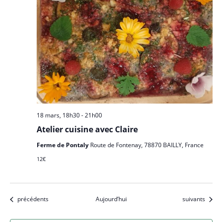
18 mars, 18h30
-
21h00
Atelier cuisine avec Claire
Ferme de Pontaly
Route de Fontenay, 78870 BAILLY, France
12€
Évènements
Évènements
précédents
Aujourd’hui
suivants